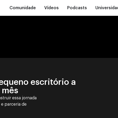
Comunidade
Vídeos
Podcasts
Universida
equeno escritório a
r mês
struir essa jornada
 e parceria de